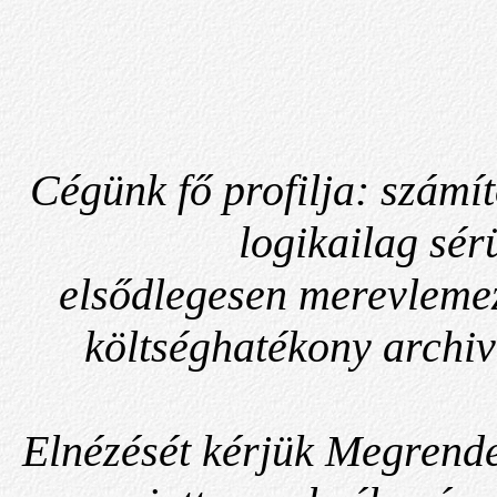
Cégünk fő profilja:
számí
logikailag sér
elsődlegesen merevlemez
költséghatékony archiv
Elnézését kérjük Megrende