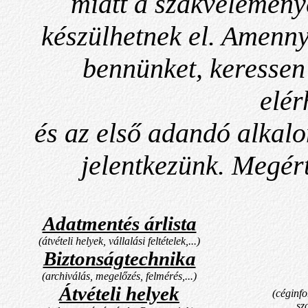
miatt a szakvélemény
készülhetnek el. Amenny
bennünket, keressen
elér
és az első adandó alkal
jelentkezünk. Megért
Adatmentés árlista
(átvételi helyek, vállalási feltételek,...)
Biztonságtechnika
(archiválás, megelőzés, felmérés,...)
Átvételi helyek
(céginf
sz