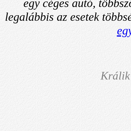
egy céges autó, többsz
legalábbis az esetek több
egy
Králik