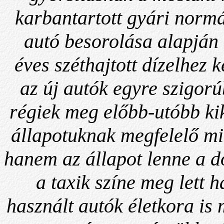
karbantartott gyári normá
autó besorolása alapján
éves széthajtott dízelhez k
az új autók egyre szigor
régiek meg előbb-utóbb ki
állapotuknak megfelelő mi
hanem az állapot lenne a d
a taxik színe meg lett 
használt autók életkora is