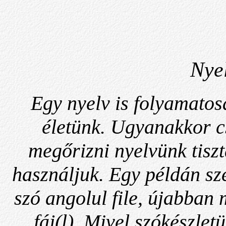
Nye
Egy nyelv is folyamatos
életünk. Ugyanakkor c
megőrizni nyelvünk tisz
használjuk. Egy példán sz
szó angolul file, újabban
fáj(l). Mivel szókészle